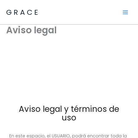
Ir
G R A C E
al
contenido
Aviso legal
Aviso legal y términos de
uso
En este espacio, el USUARIO, podrá encontrar toda la