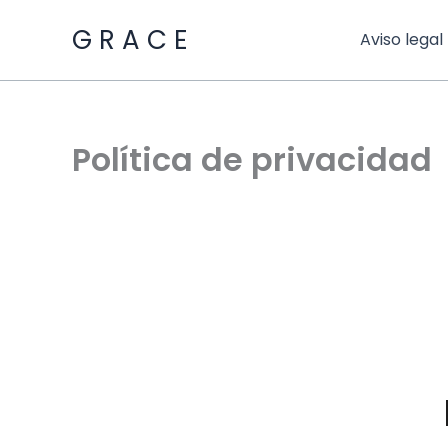
Ir
G R A C E
al
Aviso legal
contenido
Política de privacidad