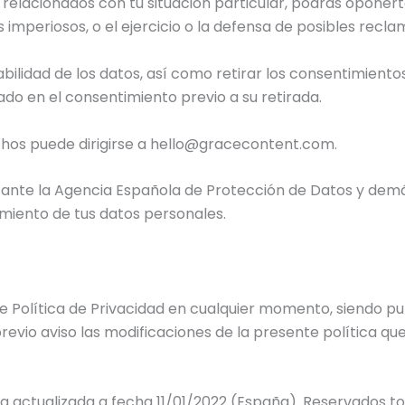
relacionados con tu situación particular, podrás oponerte
s imperiosos, o el ejercicio o la defensa de posibles recl
bilidad de los datos, así como retirar los consentimiento
sado en el consentimiento previo a su retirada.
chos puede dirigirse a hello@gracecontent.com.
te ante la Agencia Española de Protección de Datos y d
miento de tus datos personales.
e Política de Privacidad en cualquier momento, siendo pub
evio aviso las modificaciones de la presente política que 
ra actualizada a fecha 11/01/2022 (España). Reservados t