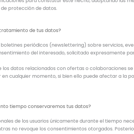
rificaciones para constatar este hecho, adoptando las me
de protección de datos.
l tratamiento de tus datos?
 boletines periódicos (newslettering) sobre servicios, ev
onsentimiento del interesado, solicitado expresamente par
e los datos relacionados con ofertas o colaboraciones se
r en cualquier momento, si bien ello puede afectar a la p
uánto tiempo conservaremos tus datos?
nales de los usuarios únicamente durante el tiempo neces
entras no revoque los consentimientos otorgados. Posteri